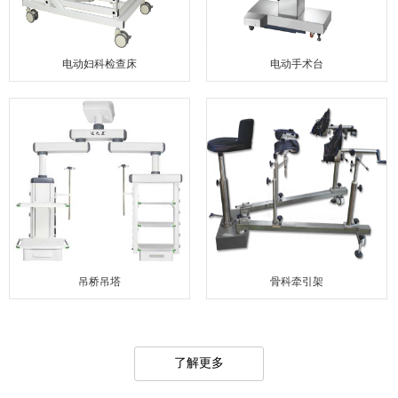
电动妇科检查床
电动手术台
吊桥吊塔
骨科牵引架
了解更多