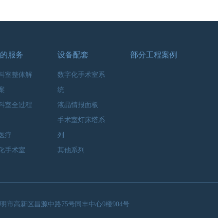
的服务
设备配套
部分工程案例
科室整体解
数字化手术室系
案
统
科室全过程
液晶情报面板
手术室灯床塔系
医疗
列
化手术室
其他系列
明市高新区昌源中路75号同丰中心9楼904号