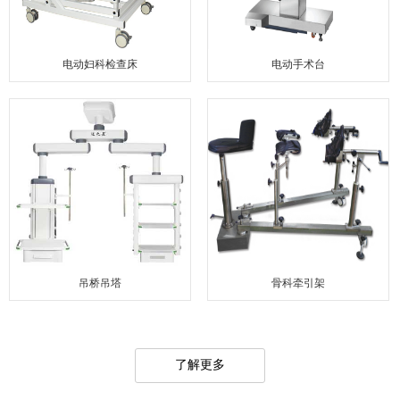
电动妇科检查床
电动手术台
吊桥吊塔
骨科牵引架
了解更多